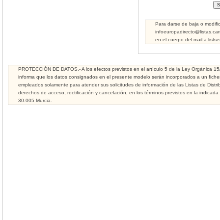
Para darse de baja o modific
infoeuropadirecto@listas.ca
en el cuerpo del mail a lists
PROTECCIÓN DE DATOS.- A los efectos previstos en el artículo 5 de la Ley Orgánica 15/
informa que los datos consignados en el presente modelo serán incorporados a un fichero
empleados solamente para atender sus solicitudes de información de las Listas de Distrib
derechos de acceso, rectificación y cancelación, en los términos previstos en la indicada
30.005 Murcia.