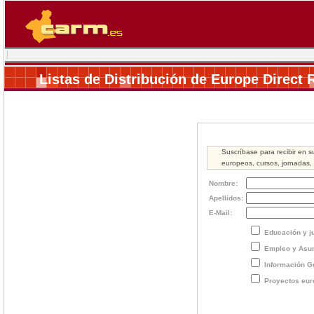
Listas de Distribución de Europe Direct
Suscríbase para recibir en s
europeos, cursos, jornadas, 
Nombre:
Apellidos:
E-Mail:
Educación y j
Empleo y Asun
Información G
Proyectos eur